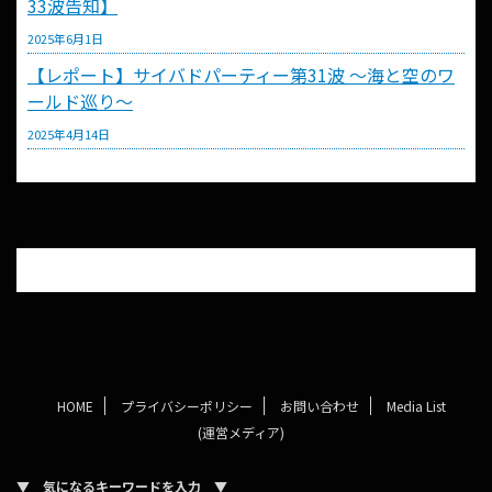
33波告知】
2025年6月1日
【レポート】サイバドパーティー第31波 〜海と空のワ
ールド巡り〜
2025年4月14日
HOME
プライバシーポリシー
お問い合わせ
Media List
(運営メディア)
▼ 気になるキーワードを入力 ▼