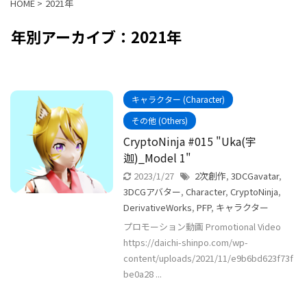
HOME
>
2021年
年別アーカイブ：2021年
キャラクター (Character)
その他 (Others)
CryptoNinja #015 "Uka(宇
迦)_Model 1"
2023/1/27
2次創作
,
3DCGavatar
,
3DCGアバター
,
Character
,
CryptoNinja
,
DerivativeWorks
,
PFP
,
キャラクター
プロモーション動画 Promotional Video
https://daichi-shinpo.com/wp-
content/uploads/2021/11/e9b6bd623f73f
be0a28 ...