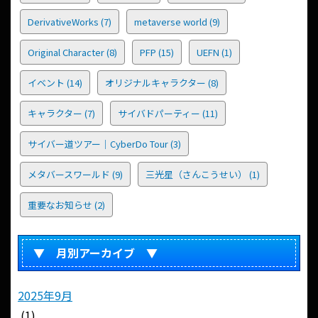
DerivativeWorks
(7)
metaverse world
(9)
Original Character
(8)
PFP
(15)
UEFN
(1)
イベント
(14)
オリジナルキャラクター
(8)
キャラクター
(7)
サイバドパーティー
(11)
サイバー道ツアー｜CyberDo Tour
(3)
メタバースワールド
(9)
三光星（さんこうせい）
(1)
重要なお知らせ
(2)
▼ 月別アーカイブ ▼
2025年9月
(1)