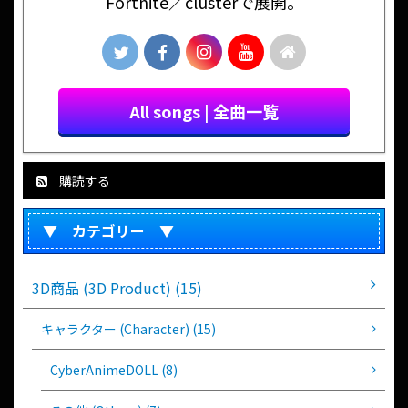
Fortnite／clusterで展開。
All songs | 全曲一覧
購読する
▼ カテゴリー ▼
3D商品 (3D Product) (15)
キャラクター (Character) (15)
CyberAnimeDOLL (8)