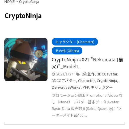
HOME
>
CryptoNinja
CryptoNinja
キャラクター (Character)
その他 (Others)
CryptoNinja #021 "Nekomata (猫
又)"_Model1
2023/1/27
2次創作
,
3DCGavatar
,
3DCGアバター
,
Character
,
CryptoNinja
,
DerivativeWorks
,
PFP
,
キャラクター
プロモーション動画 Promotional Video な
し（None） アバター基本データ Avatar
Basic Data 販売数量(Sales Quantity) 1 *オ
ーダーメイド品*cu ...