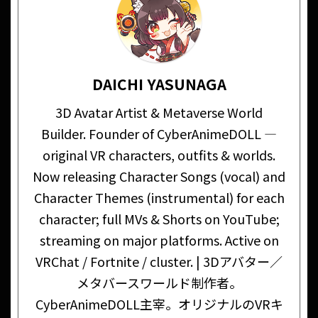
DAICHI YASUNAGA
3D Avatar Artist & Metaverse World
Builder. Founder of CyberAnimeDOLL —
original VR characters, outfits & worlds.
Now releasing Character Songs (vocal) and
Character Themes (instrumental) for each
character; full MVs & Shorts on YouTube;
streaming on major platforms. Active on
VRChat / Fortnite / cluster. | 3Dアバター／
メタバースワールド制作者。
CyberAnimeDOLL主宰。オリジナルのVRキ