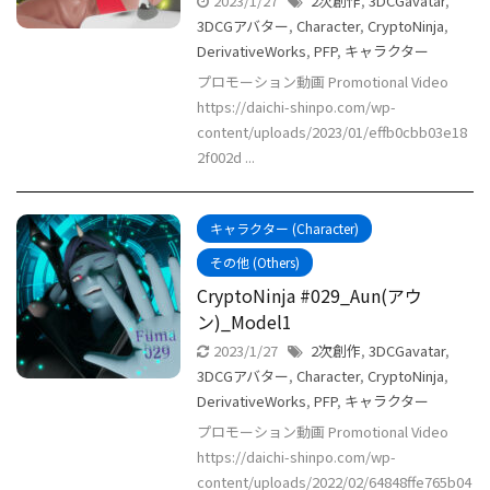
2023/1/27
2次創作
,
3DCGavatar
,
3DCGアバター
,
Character
,
CryptoNinja
,
DerivativeWorks
,
PFP
,
キャラクター
プロモーション動画 Promotional Video
https://daichi-shinpo.com/wp-
content/uploads/2023/01/effb0cbb03e18
2f002d ...
キャラクター (Character)
その他 (Others)
CryptoNinja #029_Aun(アウ
ン)_Model1
2023/1/27
2次創作
,
3DCGavatar
,
3DCGアバター
,
Character
,
CryptoNinja
,
DerivativeWorks
,
PFP
,
キャラクター
プロモーション動画 Promotional Video
https://daichi-shinpo.com/wp-
content/uploads/2022/02/64848ffe765b04