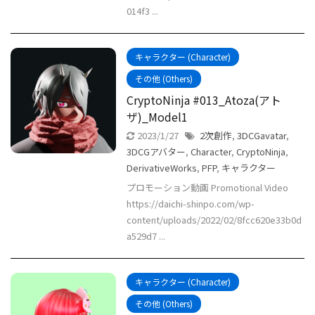
014f3 ...
キャラクター (Character)
その他 (Others)
CryptoNinja #013_Atoza(アト
ザ)_Model1
2023/1/27
2次創作
,
3DCGavatar
,
3DCGアバター
,
Character
,
CryptoNinja
,
DerivativeWorks
,
PFP
,
キャラクター
プロモーション動画 Promotional Video
https://daichi-shinpo.com/wp-
content/uploads/2022/02/8fcc620e33b0d
a529d7 ...
キャラクター (Character)
その他 (Others)