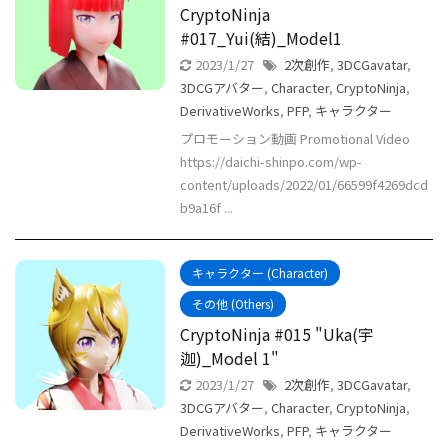
CryptoNinja
#017_Yui(結)_Model1
2023/1/27
2次創作
,
3DCGavatar
,
3DCGアバター
,
Character
,
CryptoNinja
,
DerivativeWorks
,
PFP
,
キャラクター
プロモーション動画 Promotional Video
https://daichi-shinpo.com/wp-
content/uploads/2022/01/66599f4269dcd
b9a16f ...
キャラクター (Character)
その他 (Others)
CryptoNinja #015 "Uka(宇
迦)_Model 1"
2023/1/27
2次創作
,
3DCGavatar
,
3DCGアバター
,
Character
,
CryptoNinja
,
DerivativeWorks
,
PFP
,
キャラクター