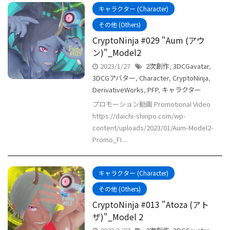
キャラクター (Character)
その他 (Others)
CryptoNinja #029 "Aum (アウ
ン)"_Model2
2023/1/27
2次創作
,
3DCGavatar
,
3DCGアバター
,
Character
,
CryptoNinja
,
DerivativeWorks
,
PFP
,
キャラクター
プロモーション動画 Promotional Video
https://daichi-shinpo.com/wp-
content/uploads/2023/01/Aum-Model2-
Promo_FI ...
キャラクター (Character)
その他 (Others)
CryptoNinja #013 "Atoza (アト
ザ)"_Model 2