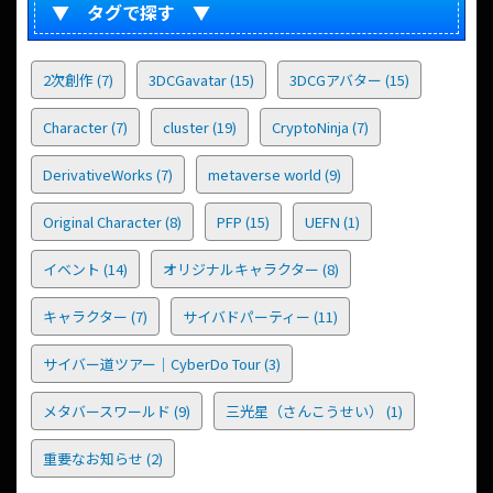
▼ タグで探す ▼
2次創作
(7)
3DCGavatar
(15)
3DCGアバター
(15)
Character
(7)
cluster
(19)
CryptoNinja
(7)
DerivativeWorks
(7)
metaverse world
(9)
Original Character
(8)
PFP
(15)
UEFN
(1)
イベント
(14)
オリジナルキャラクター
(8)
キャラクター
(7)
サイバドパーティー
(11)
サイバー道ツアー｜CyberDo Tour
(3)
メタバースワールド
(9)
三光星（さんこうせい）
(1)
重要なお知らせ
(2)