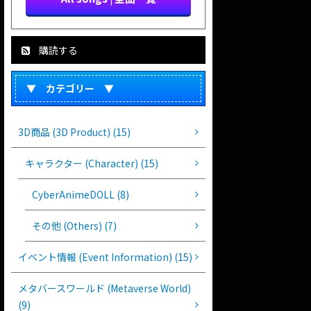
購読する
▼ カテゴリー ▼
3D商品 (3D Product) (15)
キャラクター (Character) (15)
CyberAnimeDOLL (8)
その他 (Others) (7)
イベント情報 (Event Information) (15)
メタバースワールド (Metaverse World)
(9)