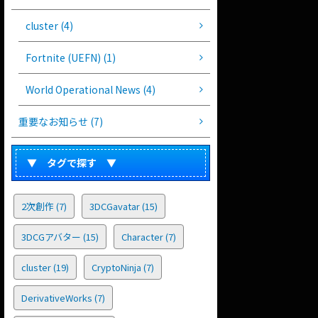
cluster (4)
Fortnite (UEFN) (1)
World Operational News (4)
重要なお知らせ (7)
▼ タグで探す ▼
2次創作
(7)
3DCGavatar
(15)
3DCGアバター
(15)
Character
(7)
cluster
(19)
CryptoNinja
(7)
DerivativeWorks
(7)