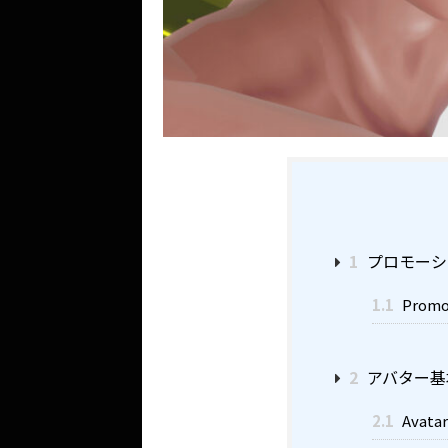
1
プロモーシ
1.1
Promot
2
アバター基
2.1
Avatar