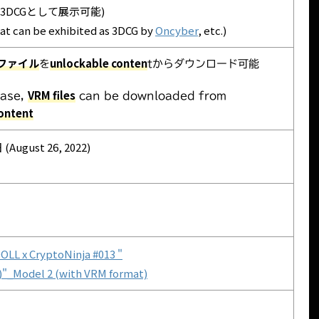
3DCGとして展示可能)
mat can be exhibited as 3DCG by
Oncyber
, etc.)
Mファイル
unlockable conten
を
tからダウンロード可能
VRM files
hase,
can be downloaded from
ontent
August 26, 2022)
LL x CryptoNinja #013 "
_Model 2 (with VRM format)