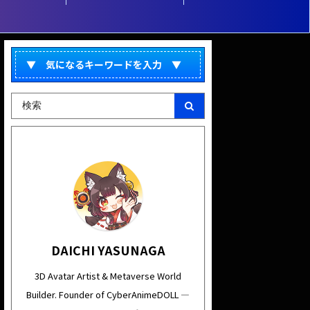
(Metaverse World)
▼ 気になるキーワードを入力 ▼
DAICHI YASUNAGA
3D Avatar Artist & Metaverse World
Builder. Founder of CyberAnimeDOLL —