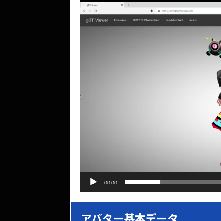
動
画
プ
レ
ー
ヤ
ー
00:00
アバター基本データ