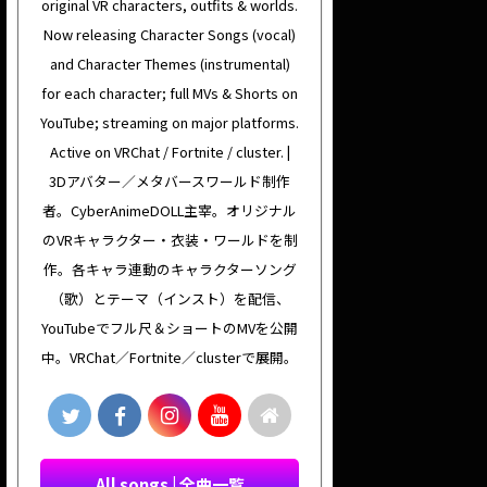
original VR characters, outfits & worlds.
Now releasing Character Songs (vocal)
and Character Themes (instrumental)
for each character; full MVs & Shorts on
YouTube; streaming on major platforms.
Active on VRChat / Fortnite / cluster. |
3Dアバター／メタバースワールド制作
者。CyberAnimeDOLL主宰。オリジナル
のVRキャラクター・衣装・ワールドを制
作。各キャラ連動のキャラクターソング
（歌）とテーマ（インスト）を配信、
YouTubeでフル尺＆ショートのMVを公開
中。VRChat／Fortnite／clusterで展開。
All songs | 全曲一覧