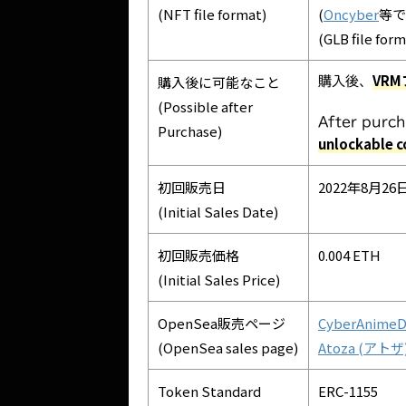
(NFT file format)
(
Oncyber
等で
(GLB file for
VR
購入後に可能なこと
購入後、
(Possible after
After purc
Purchase)
unlockable c
初回販売日
2022年8月26日 (
(Initial Sales Date)
初回販売価格
0.004 ETH
(Initial Sales Price)
OpenSea販売ページ
CyberAnimeDO
(OpenSea sales page)
Atoza (アトザ)"
Token Standard
ERC-1155