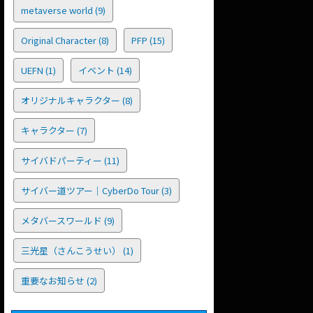
metaverse world
(9)
Original Character
(8)
PFP
(15)
UEFN
(1)
イベント
(14)
オリジナルキャラクター
(8)
キャラクター
(7)
サイバドパーティー
(11)
サイバー道ツアー｜CyberDo Tour
(3)
メタバースワールド
(9)
三光星（さんこうせい）
(1)
重要なお知らせ
(2)