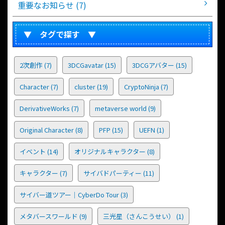
重要なお知らせ (7)
▼ タグで探す ▼
2次創作
(7)
3DCGavatar
(15)
3DCGアバター
(15)
Character
(7)
cluster
(19)
CryptoNinja
(7)
DerivativeWorks
(7)
metaverse world
(9)
Original Character
(8)
PFP
(15)
UEFN
(1)
イベント
(14)
オリジナルキャラクター
(8)
キャラクター
(7)
サイバドパーティー
(11)
サイバー道ツアー｜CyberDo Tour
(3)
メタバースワールド
(9)
三光星（さんこうせい）
(1)