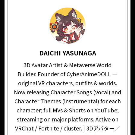
DAICHI YASUNAGA
3D Avatar Artist & Metaverse World
Builder. Founder of CyberAnimeDOLL —
original VR characters, outfits & worlds.
Now releasing Character Songs (vocal) and
Character Themes (instrumental) for each
character; full MVs & Shorts on YouTube;
streaming on major platforms. Active on
VRChat / Fortnite / cluster. | 3Dアバター／