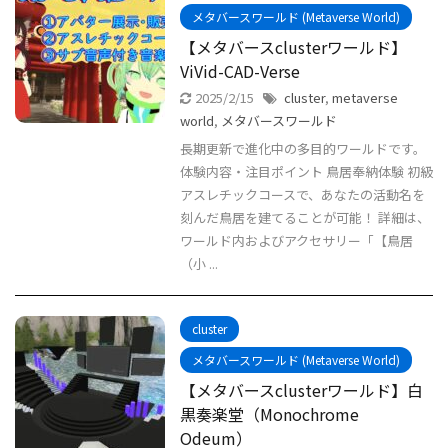
メタバースワールド (Metaverse World)
【メタバースclusterワールド】
ViVid-CAD-Verse
2025/2/15
cluster
,
metaverse
world
,
メタバースワールド
長期更新で進化中の多目的ワールドです。
体験内容・注目ポイント 鳥居奉納体験 初級
アスレチックコースで、あなたの活動名を
刻んだ鳥居を建てることが可能！ 詳細は、
ワールド内およびアクセサリー「【鳥居
（小 ...
cluster
メタバースワールド (Metaverse World)
【メタバースclusterワールド】白
黒奏楽堂（Monochrome
Odeum）