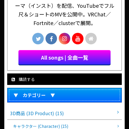
ーマ（インスト）を配信、YouTubeでフル
尺＆ショートのMVを公開中。VRChat／
Fortnite／clusterで展開。
All songs | 全曲一覧
購読する
▼ カテゴリー ▼
3D商品 (3D Product) (15)
キャラクター (Character) (15)