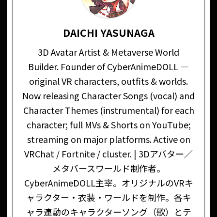
DAICHI YASUNAGA
3D Avatar Artist & Metaverse World
Builder. Founder of CyberAnimeDOLL —
original VR characters, outfits & worlds.
Now releasing Character Songs (vocal) and
Character Themes (instrumental) for each
character; full MVs & Shorts on YouTube;
streaming on major platforms. Active on
VRChat / Fortnite / cluster. | 3Dアバター／
メタバースワールド制作者。
CyberAnimeDOLL主宰。オリジナルのVRキ
ャラクター・衣装・ワールドを制作。各キ
ャラ連動のキャラクターソング（歌）とテ