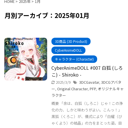
HOME
>
2025年
>
1月
月別アーカイブ：2025年01月
3D商品 (3D Product)
CyberAnimeDOLL
キャラクター (Character)
CyberAnimeDOLL #007 白狐 (しろ
こ) - Shiroko -
2025/3/9
3DCGavatar
,
3DCGアバタ
ー
,
Original Character
,
PFP
,
オリジナルキャ
ラクター
概要 「余は、白狐（しろこ）じゃ！この浄
化の力、しかと味わうがよい。こんっ！」
黒狐（くろこ）が、儀式により「白耀（び
ゃくよう）の結晶」の力をまとった姿。目