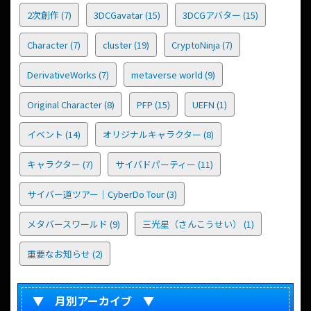
2次創作
(7)
3DCGavatar
(15)
3DCGアバター
(15)
Character
(7)
cluster
(19)
CryptoNinja
(7)
DerivativeWorks
(7)
metaverse world
(9)
Original Character
(8)
PFP
(15)
UEFN
(1)
イベント
(14)
オリジナルキャラクター
(8)
キャラクター
(7)
サイバドパーティー
(11)
サイバー道ツアー｜CyberDo Tour
(3)
メタバースワールド
(9)
三光星（さんこうせい）
(1)
重要なお知らせ
(2)
▼ 月別アーカイブ ▼