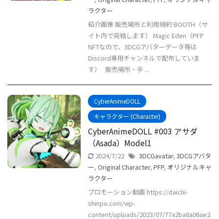
ラクター
紹介画像 販売場所と利用規約 BOOTH（サ
イト内で完結します） Magic Eden（PFP
NFTなので、3DCGアバターデータ等は
Discord専用チャンネルで配布していま
す） 販売場所・手 ...
CyberAnimeDOLL
キャラクター (Character)
CyberAnimeDOLL #003 アサダ
（Asada）Model1
2024/7/22
3DCGavatar
,
3DCGアバタ
ー
,
Original Character
,
PFP
,
オリジナルキャ
ラクター
プロモーション動画 https://daichi-
shinpo.com/wp-
content/uploads/2023/07/77a2ba6a06ae2