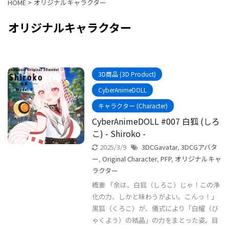
HOME
>
オリジナルキャラクター
オリジナルキャラクター
3D商品 (3D Product)
CyberAnimeDOLL
キャラクター (Character)
CyberAnimeDOLL #007 白狐 (しろ
こ) - Shiroko -
2025/3/9
3DCGavatar
,
3DCGアバタ
ー
,
Original Character
,
PFP
,
オリジナルキャ
ラクター
概要 「余は、白狐（しろこ）じゃ！この浄
化の力、しかと味わうがよい。こんっ！」
黒狐（くろこ）が、儀式により「白耀（び
ゃくよう）の結晶」の力をまとった姿。目