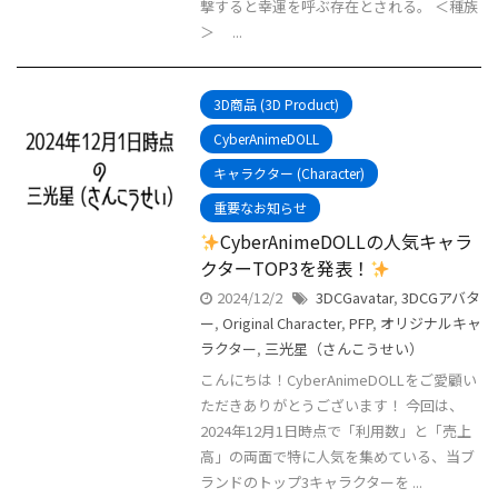
撃すると幸運を呼ぶ存在とされる。 ＜種族
＞ ...
3D商品 (3D Product)
CyberAnimeDOLL
キャラクター (Character)
重要なお知らせ
CyberAnimeDOLLの人気キャラ
クターTOP3を発表！
2024/12/2
3DCGavatar
,
3DCGアバタ
ー
,
Original Character
,
PFP
,
オリジナルキャ
ラクター
,
三光星（さんこうせい）
こんにちは！CyberAnimeDOLLをご愛顧い
ただきありがとうございます！ 今回は、
2024年12月1日時点で「利用数」と「売上
高」の両面で特に人気を集めている、当ブ
ランドのトップ3キャラクターを ...