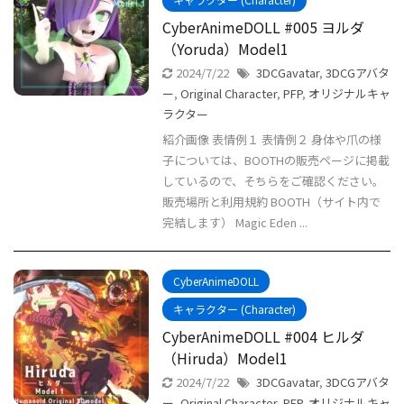
CyberAnimeDOLL #005 ヨルダ
（Yoruda）Model1
2024/7/22
3DCGavatar
,
3DCGアバタ
ー
,
Original Character
,
PFP
,
オリジナルキャ
ラクター
紹介画像 表情例１ 表情例２ 身体や爪の様
子については、BOOTHの販売ページに掲載
しているので、そちらをご確認ください。
販売場所と利用規約 BOOTH（サイト内で
完結します） Magic Eden ...
CyberAnimeDOLL
キャラクター (Character)
CyberAnimeDOLL #004 ヒルダ
（Hiruda）Model1
2024/7/22
3DCGavatar
,
3DCGアバタ
ー
,
Original Character
,
PFP
,
オリジナルキャ