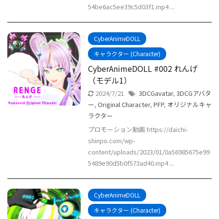
54be6ac5ee39c5d03f1.mp4 ...
CyberAnimeDOLL
キャラクター (Character)
CyberAnimeDOLL #002 れんげ
（モデル1）
2024/7/21
3DCGavatar
,
3DCGアバタ
ー
,
Original Character
,
PFP
,
オリジナルキャ
ラクター
プロモーション動画 https://daichi-
shinpo.com/wp-
content/uploads/2023/01/0a56985675e99
5489e90d5b0f573ad40.mp4 ...
CyberAnimeDOLL
キャラクター (Character)