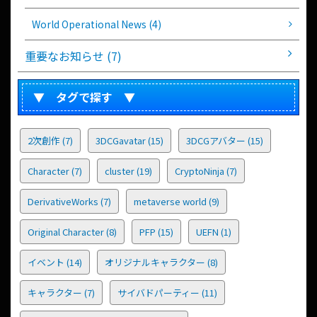
World Operational News (4)
重要なお知らせ (7)
▼ タグで探す ▼
2次創作
(7)
3DCGavatar
(15)
3DCGアバター
(15)
Character
(7)
cluster
(19)
CryptoNinja
(7)
DerivativeWorks
(7)
metaverse world
(9)
Original Character
(8)
PFP
(15)
UEFN
(1)
イベント
(14)
オリジナルキャラクター
(8)
キャラクター
(7)
サイバドパーティー
(11)