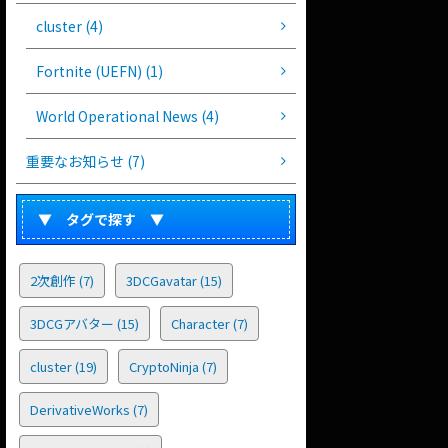
cluster (4)
Fortnite (UEFN) (1)
World Operational News (4)
重要なお知らせ (7)
▼ タグで探す ▼
2次創作
(7)
3DCGavatar
(15)
3DCGアバター
(15)
Character
(7)
cluster
(19)
CryptoNinja
(7)
DerivativeWorks
(7)