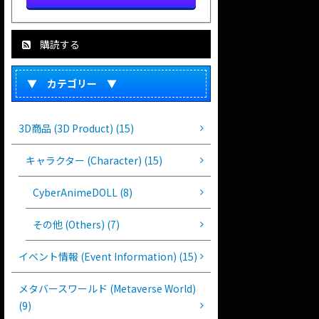
購読する
▼ カテゴリー ▼
3D商品 (3D Product) (15)
キャラクター (Character) (15)
CyberAnimeDOLL (8)
その他 (Others) (7)
イベント情報 (Event Information) (15)
メタバースワールド (Metaverse World)
(9)