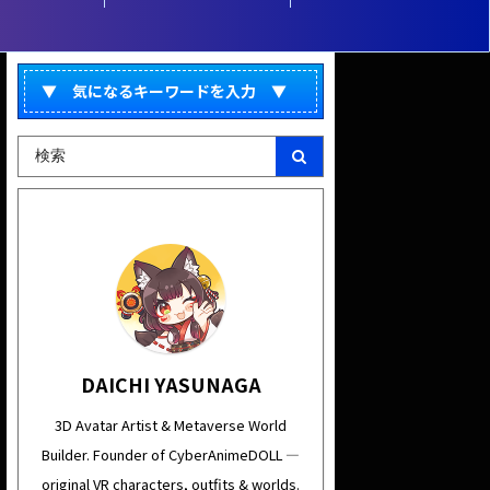
(Metaverse World)
▼ 気になるキーワードを入力 ▼
DAICHI YASUNAGA
3D Avatar Artist & Metaverse World
Builder. Founder of CyberAnimeDOLL —
original VR characters, outfits & worlds.