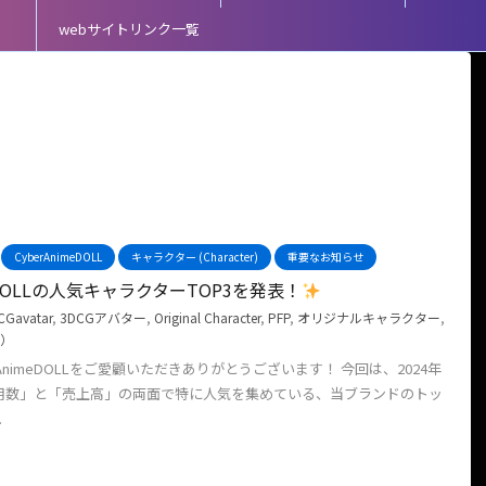
webサイトリンク一覧
）
CyberAnimeDOLL
キャラクター (Character)
重要なお知らせ
meDOLLの人気キャラクターTOP3を発表！
CGavatar
,
3DCGアバター
,
Original Character
,
PFP
,
オリジナルキャラクター
,
）
AnimeDOLLをご愛顧いただきありがとうございます！ 今回は、2024年
利用数」と「売上高」の両面で特に人気を集めている、当ブランドのトッ
.