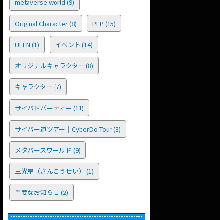
metaverse world
(9)
Original Character
(8)
PFP
(15)
UEFN
(1)
イベント
(14)
オリジナルキャラクター
(8)
キャラクター
(7)
サイバドパーティー
(11)
サイバー道ツアー｜CyberDo Tour
(3)
メタバースワールド
(9)
三光星（さんこうせい）
(1)
重要なお知らせ
(2)