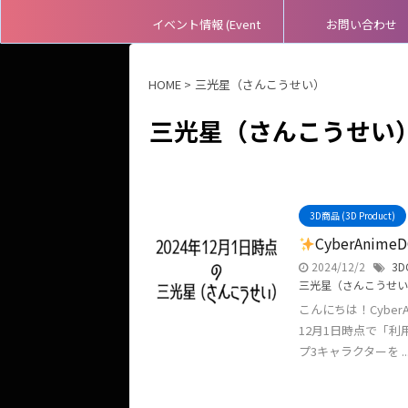
イベント情報 (Event
お問い合わせ
Information)
HOME
>
三光星（さんこうせい）
三光星（さんこうせい
3D商品 (3D Product)
CyberAni
2024/12/2
3D
三光星（さんこうせい
こんにちは！Cyber
12月1日時点で「
プ3キャラクターを ..