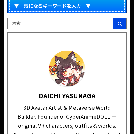
▼ 気になるキーワードを入力 ▼
DAICHI YASUNAGA
3D Avatar Artist & Metaverse World
Builder. Founder of CyberAnimeDOLL —
original VR characters, outfits & worlds.