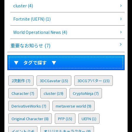
cluster (4)
Fortnite (UEFN) (1)
World Operational News (4)
重要なお知らせ (7)
▼ タグで探す ▼
2次創作
(7)
3DCGavatar
(15)
3DCGアバター
(15)
Character
(7)
cluster
(19)
CryptoNinja
(7)
DerivativeWorks
(7)
metaverse world
(9)
Original Character
(8)
PFP
(15)
UEFN
(1)
イベント
(14)
オリジナルキャラクター
(8)