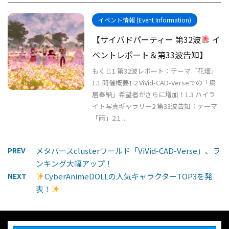
イベント情報 (Event Information)
【サイバドパーティー 第32波
イ
ベントレポート＆第33波告知】
もくじ1 第32波レポート：テーマ「花畑」
1.1 開催概要1.2 ViVid-CAD-Verseでの「鳥
居奉納」希望者がさらに増加！1.3 ハイラ
イト写真ギャラリー2 第33波告知：テーマ
「雨」2.1 ...
PREV
メタバースclusterワールド「ViVid-CAD-Verse」、ラ
ンキング大幅アップ！
NEXT
CyberAnimeDOLLの人気キャラクターTOP3を発
表！