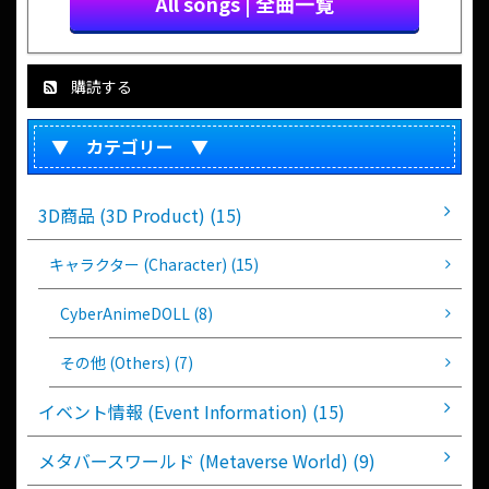
All songs | 全曲一覧
購読する
▼ カテゴリー ▼
3D商品 (3D Product) (15)
キャラクター (Character) (15)
CyberAnimeDOLL (8)
その他 (Others) (7)
イベント情報 (Event Information) (15)
メタバースワールド (Metaverse World) (9)