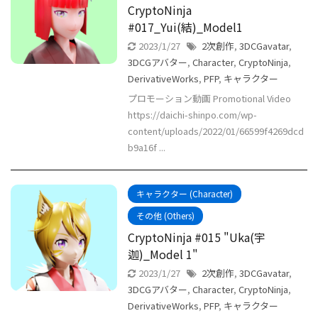
CryptoNinja
#017_Yui(結)_Model1
2023/1/27
2次創作
,
3DCGavatar
,
3DCGアバター
,
Character
,
CryptoNinja
,
DerivativeWorks
,
PFP
,
キャラクター
プロモーション動画 Promotional Video
https://daichi-shinpo.com/wp-
content/uploads/2022/01/66599f4269dcd
b9a16f ...
キャラクター (Character)
その他 (Others)
CryptoNinja #015 "Uka(宇
迦)_Model 1"
2023/1/27
2次創作
,
3DCGavatar
,
3DCGアバター
,
Character
,
CryptoNinja
,
DerivativeWorks
,
PFP
,
キャラクター