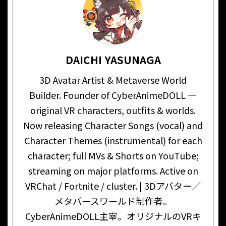
DAICHI YASUNAGA
3D Avatar Artist & Metaverse World
Builder. Founder of CyberAnimeDOLL —
original VR characters, outfits & worlds.
Now releasing Character Songs (vocal) and
Character Themes (instrumental) for each
character; full MVs & Shorts on YouTube;
streaming on major platforms. Active on
VRChat / Fortnite / cluster. | 3Dアバター／
メタバースワールド制作者。
CyberAnimeDOLL主宰。オリジナルのVRキ