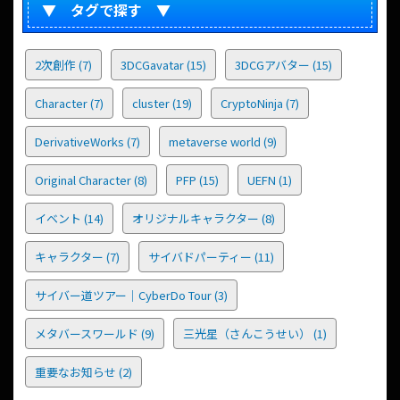
▼ タグで探す ▼
2次創作
(7)
3DCGavatar
(15)
3DCGアバター
(15)
Character
(7)
cluster
(19)
CryptoNinja
(7)
DerivativeWorks
(7)
metaverse world
(9)
Original Character
(8)
PFP
(15)
UEFN
(1)
イベント
(14)
オリジナルキャラクター
(8)
キャラクター
(7)
サイバドパーティー
(11)
サイバー道ツアー｜CyberDo Tour
(3)
メタバースワールド
(9)
三光星（さんこうせい）
(1)
重要なお知らせ
(2)