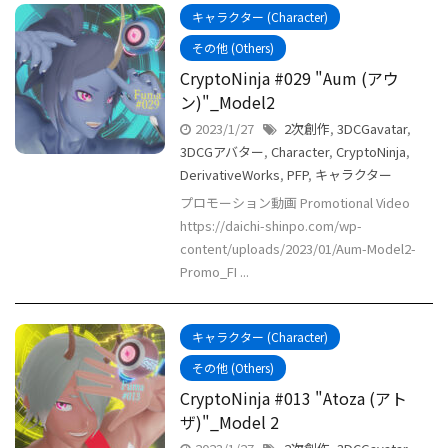
キャラクター (Character)
その他 (Others)
CryptoNinja #029 "Aum (アウ
ン)"_Model2
2023/1/27
2次創作
,
3DCGavatar
,
3DCGアバター
,
Character
,
CryptoNinja
,
DerivativeWorks
,
PFP
,
キャラクター
プロモーション動画 Promotional Video
https://daichi-shinpo.com/wp-
content/uploads/2023/01/Aum-Model2-
Promo_FI ...
キャラクター (Character)
その他 (Others)
CryptoNinja #013 "Atoza (アト
ザ)"_Model 2