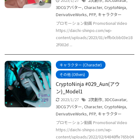
2023/1/27
2次創作
,
3DCGavatar
,
3DCGアバター
,
Character
,
CryptoNinja
,
DerivativeWorks
,
PFP
,
キャラクター
プロモーション動画 Promotional Video
https://daichi-shinpo.com/wp-
content/uploads/2023/01/effb0cbb03e18
2f002d ...
キャラクター (Character)
その他 (Others)
CryptoNinja #029_Aun(アウ
ン)_Model1
2023/1/27
2次創作
,
3DCGavatar
,
3DCGアバター
,
Character
,
CryptoNinja
,
DerivativeWorks
,
PFP
,
キャラクター
プロモーション動画 Promotional Video
https://daichi-shinpo.com/wp-
content/uploads/2022/02/64848ffe765b04