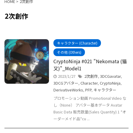
HOME
>
2次創作
2次創作
キャラクター (Character)
その他 (Others)
CryptoNinja #021 "Nekomata (猫
又)"_Model1
2023/1/27
2次創作
,
3DCGavatar
,
3DCGアバター
,
Character
,
CryptoNinja
,
DerivativeWorks
,
PFP
,
キャラクター
プロモーション動画 Promotional Video な
し（None） アバター基本データ Avatar
Basic Data 販売数量(Sales Quantity) 1 *オ
ーダーメイド品*cu ...