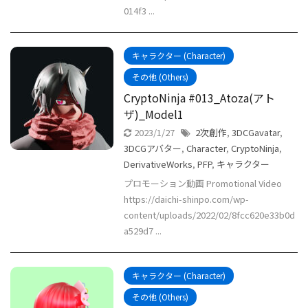
014f3 ...
キャラクター (Character)
その他 (Others)
CryptoNinja #013_Atoza(アト
ザ)_Model1
2023/1/27
2次創作
,
3DCGavatar
,
3DCGアバター
,
Character
,
CryptoNinja
,
DerivativeWorks
,
PFP
,
キャラクター
プロモーション動画 Promotional Video
https://daichi-shinpo.com/wp-
content/uploads/2022/02/8fcc620e33b0d
a529d7 ...
キャラクター (Character)
その他 (Others)